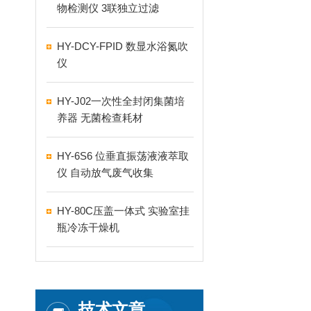
物检测仪 3联独立过滤
HY-DCY-FPID 数显水浴氮吹
仪
HY-J02一次性全封闭集菌培
养器 无菌检查耗材
HY-6S6 位垂直振荡液液萃取
仪 自动放气废气收集
HY-80C压盖一体式 实验室挂
瓶冷冻干燥机
技术文章