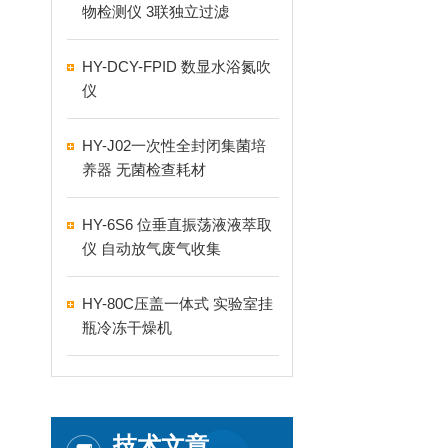
物检测仪 3联独立过滤
HY-DCY-FPID 数显水浴氮吹
仪
HY-J02一次性全封闭集菌培
养器 无菌检查耗材
HY-6S6 位垂直振荡液液萃取
仪 自动放气废气收集
HY-80C压盖一体式 实验室挂
瓶冷冻干燥机
技术文章