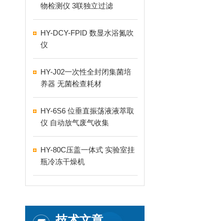
物检测仪 3联独立过滤
HY-DCY-FPID 数显水浴氮吹
仪
HY-J02一次性全封闭集菌培
养器 无菌检查耗材
HY-6S6 位垂直振荡液液萃取
仪 自动放气废气收集
HY-80C压盖一体式 实验室挂
瓶冷冻干燥机
技术文章