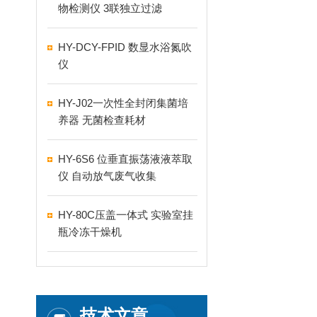
物检测仪 3联独立过滤
HY-DCY-FPID 数显水浴氮吹
仪
HY-J02一次性全封闭集菌培
养器 无菌检查耗材
HY-6S6 位垂直振荡液液萃取
仪 自动放气废气收集
HY-80C压盖一体式 实验室挂
瓶冷冻干燥机
技术文章